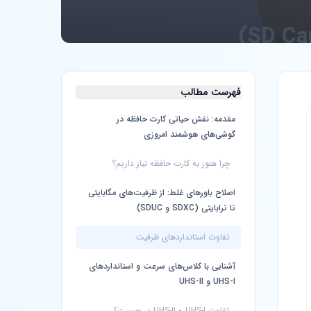
فهرست مطالب
مقدمه: نقش حیاتی کارت حافظه در
گوشی‌های هوشمند امروزی
چرا هنوز به کارت حافظه نیاز داریم؟
اصلاح باورهای غلط: از ظرفیت‌های مگابایتی
تا ترابایتی (SDXC و SDUC)
تفاوت استانداردهای ظرفیت
آشنایی با کلاس‌های سرعت و استانداردهای
UHS-I و UHS-II
تفاوت UHS-I و UHS-II در چیست؟