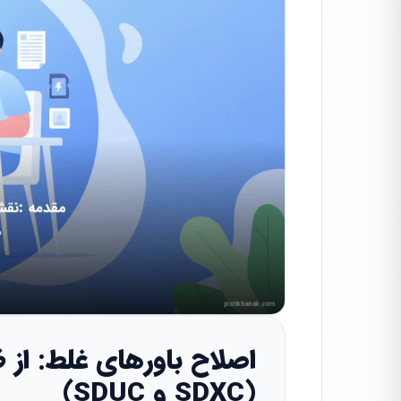
اصلاح باورهای غلط: از ظ
(SDXC و SDUC)