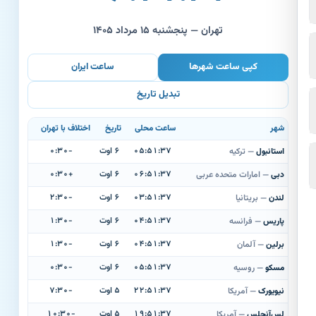
تهران — پنجشنبه ۱۵ مرداد ۱۴۰۵
کپی ساعت شهرها
ساعت ایران
تبدیل تاریخ
شهر
ساعت محلی
تاریخ
اختلاف با تهران
۰۵:۵۱:۳۸
۶ اوت
-۰:۳۰
استانبول
— ترکیه
۰۶:۵۱:۳۸
۶ اوت
+۰:۳۰
دبی
— امارات متحده عربی
۰۳:۵۱:۳۸
۶ اوت
-۲:۳۰
لندن
— بریتانیا
۰۴:۵۱:۳۸
۶ اوت
-۱:۳۰
پاریس
— فرانسه
۰۴:۵۱:۳۸
۶ اوت
-۱:۳۰
برلین
— آلمان
۰۵:۵۱:۳۸
۶ اوت
-۰:۳۰
مسکو
— روسیه
۲۲:۵۱:۳۸
۵ اوت
-۷:۳۰
نیویورک
— آمریکا
۱۹:۵۱:۳۸
۵ اوت
-۱۰:۳۰
لس‌آنجلس
— آمریکا