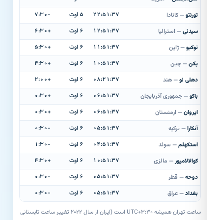
۲۲:۵۱:۳۸
۵ اوت
-۷:۳۰
تورنتو
— کانادا
۱۲:۵۱:۳۸
۶ اوت
+۶:۳۰
سیدنی
— استرالیا
۱۱:۵۱:۳۸
۶ اوت
+۵:۳۰
توکیو
— ژاپن
۱۰:۵۱:۳۸
۶ اوت
+۴:۳۰
پکن
— چین
۰۸:۲۱:۳۸
۶ اوت
+۲:۰۰
دهلی نو
— هند
۰۶:۵۱:۳۸
۶ اوت
+۰:۳۰
باکو
— جمهوری آذربایجان
۰۶:۵۱:۳۸
۶ اوت
+۰:۳۰
ایروان
— ارمنستان
۰۵:۵۱:۳۸
۶ اوت
-۰:۳۰
آنکارا
— ترکیه
۰۴:۵۱:۳۸
۶ اوت
-۱:۳۰
استکهلم
— سوئد
۱۰:۵۱:۳۸
۶ اوت
+۴:۳۰
کوالالامپور
— مالزی
۰۵:۵۱:۳۸
۶ اوت
-۰:۳۰
دوحه
— قطر
۰۵:۵۱:۳۸
۶ اوت
-۰:۳۰
بغداد
— عراق
ساعت تهران همیشه UTC+۳:۳۰ است (ایران از سال ۲۰۲۲ تغییر ساعت تابستانی