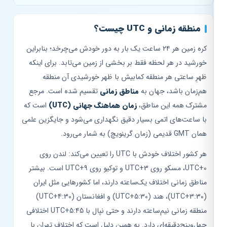
منطقه زمانی و UTC چیست؟
کره زمین هر ۲۴ ساعت یک بار به دور خودش می‌چرخد؛ بنابراین
خورشید در هر لحظه فقط بر بخشی از زمین می‌تابد. برای اینکه
ظهرِ ساعتی هر منطقه کمابیش با ظهر خورشیدی آن منطقه
هم‌زمان باشد، جهان به
مناطق زمانی
تقسیم شده است. مرجع
مشترک همه این مناطق،
زمان هماهنگ جهانی (UTC)
است که
با ساعت‌های اتمی بسیار دقیق نگهداری می‌شود و جایگزین علمی
همان GMT قدیمی (زمان گرینویچ) به شمار می‌رود.
هر کشور اختلاف خودش با UTC را تعیین می‌کند: لندن روی
UTC+0، مسکو روی UTC+3 و توکیو روی UTC+9 است. بیشتر
مناطق زمانی اختلاف یک‌ساعته دارند، اما کشورهایی مثل ایران
(UTC+3:30)، هند (UTC+5:30) و افغانستان (UTC+4:30)
منطقه زمانی نیم‌ساعته دارند و حتی نپال با UTC+5:45 اختلافی
چهل‌وپنج‌دقیقه‌ای دارد. به همین دلیل است که اختلاف تهران با