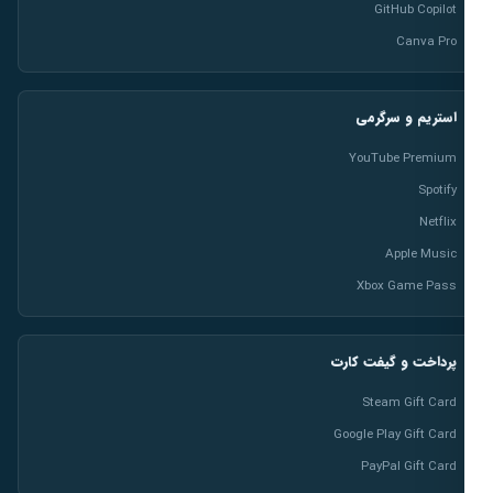
GitHub Copilot
Canva Pro
استریم و سرگرمی
YouTube Premium
Spotify
Netflix
Apple Music
Xbox Game Pass
پرداخت و گیفت کارت
Steam Gift Card
Google Play Gift Card
PayPal Gift Card