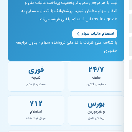
ثبت یا هر مرجع رسمی، از وضعیت پرداخت مالیات نقل و
انتقال سهام مطمئن شوید. پیشخوانک با اتصال مستقیم به
my.tax.gov.ir این استعلام را آنی فراهم می‌کند.
استعلام مالیات سهام
با شناسه ملی شرکت یا کد ملی فروشنده سهام - بدون مراجعه
حضوری
۲۴/۷
فوری
ساعته
نتیجه
دسترسی آنلاین
مستقیم از منبع
بورس
۷۱۲
و غیربورس
استعلام
پوشش کامل
موفق ثبت شده