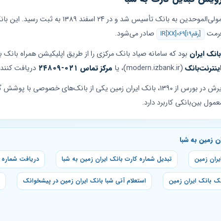
انک تأسیس شد و در ۲۴ اسفند ۱۳۸۹ به ثبت رسید. این بانک پیشوند کارتی
 فرمت
صادر می‌شود.
IR[XX]069[۱۹رقم]
انک ایران
بود که سامانه صیاد بانک مرکزی را از طریق اپلیکیشن همراه بانک به
ینترنت‌بانک
(modern.izbank.ir)، یا
مرکز تماس ۰۲۱-۲۴۸۰۹
دریافت کنند.
با بیش از ۲۶۲ شعبه در سراسر کشور و پذیرش در بورس از ۱۳۹۰، بانک ایران زمین یکی از بانک
ول بین‌بانکی کاربرد دارد.
 زمین به شبا
یران زمین
تبدیل شماره کارت بانک ایران زمین به شبا
دریافت شماره ش
نک بانک ایران زمین
استعلام آنی شبا بانک ایران زمین در پیشخوانک