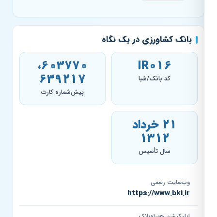
بانک کشاورزی در یک نگاه
603770،
IR016
639217
کد بانک/شبا
پیش‌شماره کارت
۲۱ خرداد
۱۳۱۲
سال تأسیس
وب‌سایت رسمی
https://www.bki.ir
اپلیکیشن همراه‌بانک