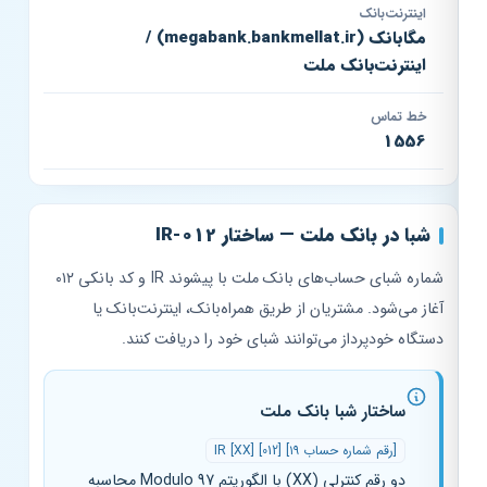
اینترنت‌بانک
مگابانک (megabank.bankmellat.ir) /
اینترنت‌بانک ملت
خط تماس
1556
شبا در بانک ملت — ساختار IR-012
شماره شبای حساب‌های بانک ملت با پیشوند IR و کد بانکی ۰۱۲
آغاز می‌شود. مشتریان از طریق همراه‌بانک، اینترنت‌بانک یا
دستگاه خودپرداز می‌توانند شبای خود را دریافت کنند.
ساختار شبا بانک ملت
IR [XX] [012] [۱۹ رقم شماره حساب]
دو رقم کنترلی (XX) با الگوریتم Modulo 97 محاسبه