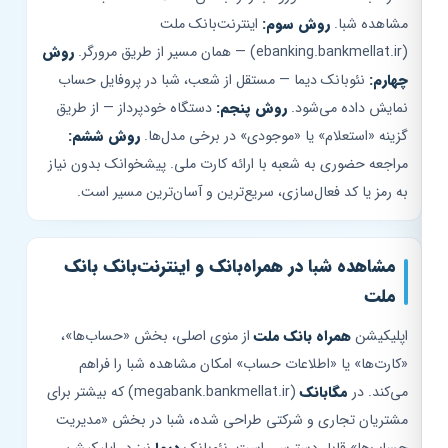
مشاهده شبا.
روش سوم:
اینترنت‌بانک ملت
(ebanking.bankmellat.ir) — همان مسیر از طریق مرورگر.
روش
چهارم:
نئوبانک دیما — مستقل از شعب، شبا در پروفایل حساب
نمایش داده می‌شود.
روش پنجم:
دستگاه خودپرداز — از طریق
گزینه «استعلام» یا «موجودی» در برخی مدل‌ها.
روش ششم:
مراجعه حضوری به شعبه با ارائه کارت ملی. پیشخوانک بدون نیاز
به رمز یا کد فعال‌سازی، سریع‌ترین و آسان‌ترین مسیر است.
مشاهده شبا در همراه‌بانک و اینترنت‌بانک بانک
ملت
اپلیکیشن
همراه بانک ملت
از منوی اصلی، بخش «حساب‌ها»،
«کارت‌ها» یا «اطلاعات حساب» امکان مشاهده شبا را فراهم
می‌کند. در
مگابانک
(megabank.bankmellat.ir) که بیشتر برای
مشتریان تجاری و شرکتی طراحی شده، شبا در بخش «مدیریت
حساب‌ها» قابل دسترسی است. نئوبانک
دیما
نیز در اپلیکیشن