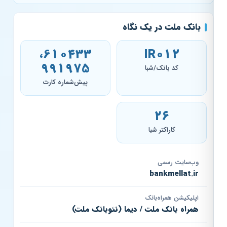
بانک ملت در یک نگاه
610433،
IR012
991975
کد بانک/شبا
پیش‌شماره کارت
۲۶
کاراکتر شبا
وب‌سایت رسمی
bankmellat.ir
اپلیکیشن همراه‌بانک
همراه بانک ملت / دیما (نئوبانک ملت)