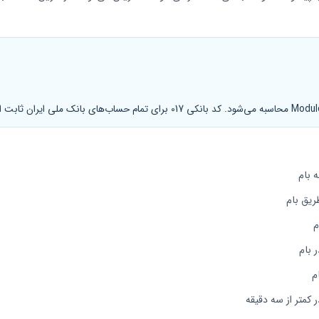
 بام
ریق بام
م
ر بام
م
کمتر از سه دقیقه