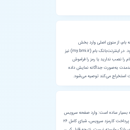
ه بام، از منوی اصلی وارد بخش
«حساب‌ها» یا «کارت‌ها» شوید؛ با انتخاب حساب مورد نظر، شناسه شبا در قسمت «اطلاعات حساب» نمایش داده می‌شود. در اینترنت‌بانک بام (my.bmi.ir) نیز
م را نصب ندارید یا رمز را فراموش
لندمدت به‌صورت جداگانه نمایش داده
رت استخراج می‌کند توصیه می‌شود.
فاده بسیار ساده است: وارد صفحه سرویس
تبدیل کارت به شبا بانک ملی شوید، شماره کارت ۱۶ رقمی خود را وارد کنید، احراز هویت پیامکی را تکمیل نمایید، پس از پرداخت کارمزد سرویس، شبای کامل ۲۶
ز هفته در دسترس است و به ساعات کاری بانک وابسته نیست. نتیجه قابل کپی،