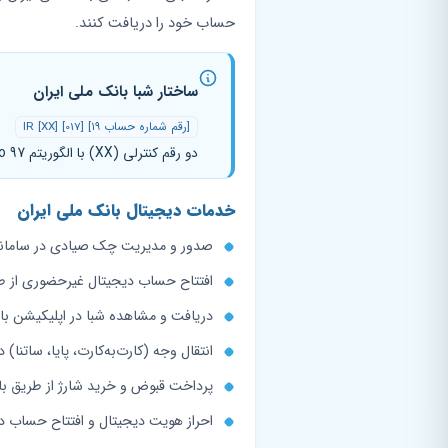
حساب خود را دریافت کنند.
ساختار شبا بانک ملی ایران
IR [XX] [017] [۱۹ رقم شماره حساب]
دو رقم کنترلی (XX) با الگوریتم Modulo 97 محاسبه می‌شود. کد بانکی 017 برای تمام حساب‌های بانک ملی ایران ثابت است.
خدمات دیجیتال بانک ملی ایران
صدور و مدیریت چک صیادی در سامانه
افتتاح حساب دیجیتال غیرحضوری از ط
دریافت و مشاهده شبا در اپلیکیشن با
انتقال وجه (کارت‌به‌کارت، پایا، ساتنا) د
پرداخت قبوض و خرید شارژ از طریق با
احراز هویت دیجیتال و افتتاح حساب در 