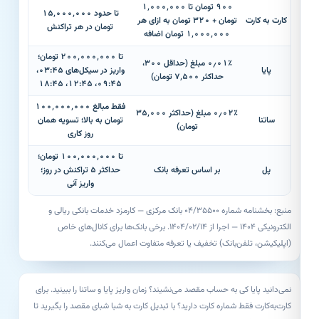
۹۰۰ تومان تا ۱٬۰۰۰٬۰۰۰
تا حدود ۱۵٬۰۰۰٬۰۰۰
کارت به کارت
تومان + ۳۲۰ تومان به ازای هر
تومان در هر تراکنش
۱٬۰۰۰٬۰۰۰ تومان اضافه
تا ۲۰۰٬۰۰۰٬۰۰۰ تومان؛
۰٫۰۱٪ مبلغ (حداقل ۳۰۰،
پایا
واریز در سیکل‌های ۰۳:۴۵،
حداکثر ۷٬۵۰۰ تومان)
۰۹:۴۵، ۱۲:۴۵، ۱۸:۴۵
فقط مبالغ ۱۰۰٬۰۰۰٬۰۰۰
۰٫۰۲٪ مبلغ (حداکثر ۳۵٬۰۰۰
ساتنا
تومان به بالا؛ تسویه همان
تومان)
روز کاری
تا ۱۰۰٬۰۰۰٬۰۰۰ تومان؛
پل
بر اساس تعرفه بانک
حداکثر ۵ تراکنش در روز؛
واریز آنی
منبع: بخشنامه شماره ۰۴/۳۵۵۰۰ بانک مرکزی — کارمزد خدمات بانکی ریالی و
الکترونیکی ۱۴۰۴ — اجرا از ۱۴۰۴/۰۲/۱۴. برخی بانک‌ها برای کانال‌های خاص
(اپلیکیشن، تلفن‌بانک) تخفیف یا تعرفه متفاوت اعمال می‌کنند.
نمی‌دانید پایا کی به حساب مقصد می‌نشیند؟
زمان واریز پایا و ساتنا
را ببینید. برای
کارت‌به‌کارت فقط شماره کارت دارید؟ با
تبدیل کارت به شبا
شبای مقصد را بگیرید تا