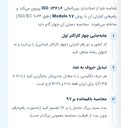
شناسه شبا از استاندارد بین‌المللی
ISO 13616
پیروی می‌کند و
رقم‌های کنترلی آن با روش
Modulo 97
(طبق ISO/IEC 7064)
ساخته می‌شوند. محاسبه دستی آن چهار گام دارد:
جابه‌جایی چهار کاراکتر اول
کد کشور و دو رقم کنترلی (چهار کاراکتر ابتدایی) را بردارید و به
انتهای رشته منتقل کنید.
تبدیل حروف به عدد
هر حرف انگلیسی را با معادل عددی‌اش جایگزین کنید (A=۱۰ تا
Z=۳۵)؛ برای ایران فقط I=۱۸ و R=۲۷ لازم است.
محاسبه باقیمانده بر ۹۷
عدد بسیار بزرگ حاصل را بر ۹۷ تقسیم کنید (به‌صورت رقم‌به‌رقم،
چون عدد از ظرفیت محاسبه معمولی بزرگ‌تر است).