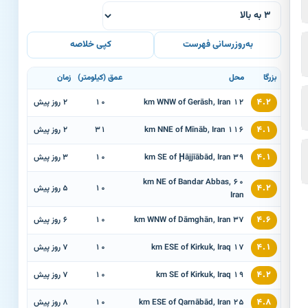
به‌روزرسانی فهرست
کپی خلاصه
بزرگا
محل
عمق (کیلومتر)
زمان
۴.۲
12 km WNW of Gerāsh, Iran
۱۰
2 روز پیش
۴.۱
116 km NNE of Mīnāb, Iran
۳۱
2 روز پیش
۴.۱
39 km SE of Ḩājjīābād, Iran
۱۰
3 روز پیش
60 km NE of Bandar Abbas,
۴.۲
۱۰
5 روز پیش
Iran
۴.۶
37 km WNW of Dāmghān, Iran
۱۰
6 روز پیش
۴.۱
17 km ESE of Kirkuk, Iraq
۱۰
7 روز پیش
۴.۲
19 km SE of Kirkuk, Iraq
۱۰
7 روز پیش
۴.۸
25 km ESE of Qarnābād, Iran
۱۰
8 روز پیش