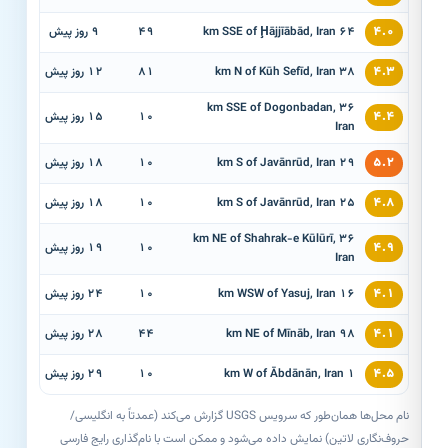
۴.۰
64 km SSE of Ḩājjīābād, Iran
۴۹
9 روز پیش
۴.۳
38 km N of Kūh Sefīd, Iran
۸۱
12 روز پیش
36 km SSE of Dogonbadan,
۴.۴
۱۰
15 روز پیش
Iran
۵.۲
29 km S of Javānrūd, Iran
۱۰
18 روز پیش
۴.۸
25 km S of Javānrūd, Iran
۱۰
18 روز پیش
36 km NE of Shahrak-e Kūlūrī,
۴.۹
۱۰
19 روز پیش
Iran
۴.۱
16 km WSW of Yasuj, Iran
۱۰
24 روز پیش
۴.۱
98 km NE of Mīnāb, Iran
۴۴
28 روز پیش
۴.۵
1 km W of Ābdānān, Iran
۱۰
29 روز پیش
نام محل‌ها همان‌طور که سرویس USGS گزارش می‌کند (عمدتاً به انگلیسی/
حروف‌نگاری لاتین) نمایش داده می‌شود و ممکن است با نام‌گذاری رایج فارسی