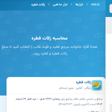
 به محتوای اصلی
خانه
ابزارها
ابزار مذهبی
زکات فطره
محاسبه زکات فطره
تعداد افراد خانواده، مرجع تقلید و قوت غالب را انتخاب کنید تا مبلغ
زکات فطره و کفاره روزه…
زکات فطره
رایگان · آنلاین · بدون ثبت‌نام
مبالغ بر اساس اعلام دفاتر مراجع برای
رمضان ۱۴۴۷ ه‍.ق — عید فطر ۲۹ اسفند
۱۴۰۴
است (آخرین بازبینی: ۱۴۰۵/۴/۱۳).