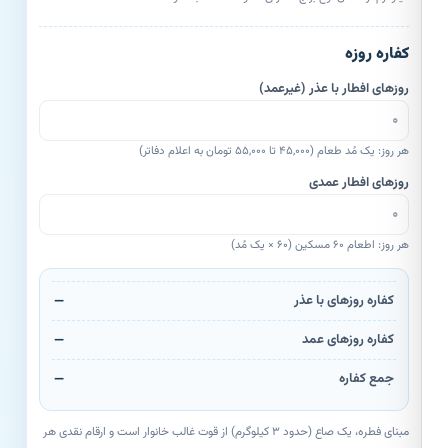
کفاره روزه
روزهای افطار با عذر (غیرعمد)
هر روز: یک مُد طعام (۴۵,۰۰۰ تا ۵۵,۰۰۰ تومان به اعلام دفاتر)
روزهای افطار عمدی
هر روز: اطعام ۶۰ مسکین (۶۰ × یک مُد)
کفاره روزهای با عذر
—
کفاره روزهای عمد
—
جمع کفاره
—
مبنای فطره، یک صاع (حدود ۳ کیلوگرم) از قوت غالب خانوار است و ارقام نقدی هر