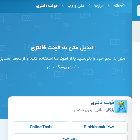
 به محتوای اصلی
خانه
ابزارها
متن و وب
فونت فانتزی
تبدیل متن به فونت فانتزی
متن یا اسم خود را بنویسید یا از نمونه‌ها استفاده کنید و از ده‌ها استایل
فانتزی یونیکد برای…
فونت فانتزی
رایگان · آنلاین · بدون ثبت‌نام
Online Tools
Pishkhanak 1405
سلام ۱۴۰۵