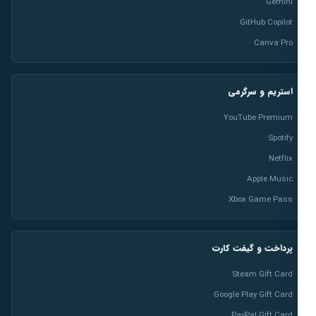
Gemini
GitHub Copilot
Canva Pro
استریم و سرگرمی
YouTube Premium
Spotify
Netflix
Apple Music
Xbox Game Pass
پرداخت و گیفت کارت
Steam Gift Card
Google Play Gift Card
PayPal Gift Card