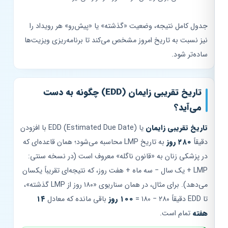
جدول کامل نتیجه، وضعیت «گذشته» یا «پیش‌رو» هر رویداد را
نیز نسبت به تاریخ امروز مشخص می‌کند تا برنامه‌ریزی ویزیت‌ها
ساده‌تر شود.
تاریخ تقریبی زایمان (EDD) چگونه به دست
می‌آید؟
تاریخ تقریبی زایمان
یا EDD (Estimated Due Date) با افزودن
دقیقاً
۲۸۰ روز
به تاریخ LMP محاسبه می‌شود؛ همان قاعده‌ای که
در پزشکی زنان به «قانون ناگله» معروف است (در نسخه سنتی:
LMP + یک سال − سه ماه + هفت روز، که نتیجه‌ای تقریباً یکسان
می‌دهد). برای مثال، در همان سناریوی «۱۸۰ روز از LMP گذشته»،
تا EDD دقیقاً ۲۸۰ − ۱۸۰ =
۱۰۰ روز
باقی مانده که معادل
۱۴
هفته
تمام است.