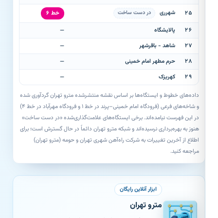
شهرری
۲۵
در دست ساخت
خط ۶
۲۶
پالایشگاه
—
۲۷
شاهد - باقرشهر
—
۲۸
حرم مطهر امام خمینی
—
۲۹
کهریزک
—
داده‌های خطوط و ایستگاه‌ها بر اساس نقشه منتشرشده مترو تهران گردآوری شده
و شاخه‌های فرعی (فرودگاه امام خمینی–پرند در خط ۱ و فرودگاه مهرآباد در خط ۴)
در این فهرست نیامده‌اند. برخی ایستگاه‌های علامت‌گذاری‌شده «در دست ساخت»
هنوز به بهره‌برداری نرسیده‌اند و شبکه مترو تهران دائماً در حال گسترش است؛ برای
اطلاع از آخرین تغییرات به شرکت راه‌آهن شهری تهران و حومه (مترو تهران)
مراجعه کنید.
ابزار آنلاین رایگان
مترو تهران