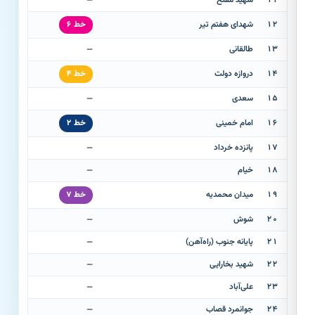
۱۱
شهید مفتح
—
۱۲
شهدای هفتم تیر
خط ۶
۱۳
طالقانی
—
۱۴
دروازه دولت
خط ۴
۱۵
سعدی
—
۱۶
امام خمینی
خط ۲
۱۷
پانزده خرداد
—
۱۸
خیام
—
۱۹
میدان محمدیه
خط ۷
۲۰
شوش
—
۲۱
پایانه جنوب (راه‌آهن)
—
۲۲
شهید بخارایی
—
۲۳
علی‌آباد
—
۲۴
جوانمرد قصاب
—