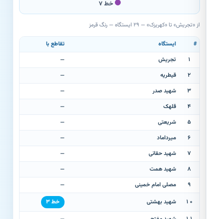
خط ۷
از «تجریش» تا «کهریزک» — ۲۹ ایستگاه — رنگ قرمز
#
ایستگاه
تقاطع با
۱
تجریش
—
۲
قیطریه
—
۳
شهید صدر
—
۴
قلهک
—
۵
شریعتی
—
۶
میرداماد
—
۷
شهید حقانی
—
۸
شهید همت
—
۹
مصلی امام خمینی
—
۱۰
شهید بهشتی
خط ۳