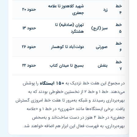
خط
شهید کلاهدوز تا علامه
زرد
حدود ۲۰
۴
جعفری
خط
تهران (صادقیه) تا
سبز (کرج)
حدود ۱۳
۵
هشتگرد
خط
صورتی
دولت‌آباد تا کوهسار
حدود ۲۶
۶
خط
بنفش
بسیج تا میدان کتاب
حدود ۲۲
۷
در مجموع این هفت خط نزدیک به
۱۵۰ ایستگاه
را پوشش
می‌دهند. خط ۱ و خط ۲ از نخستین خطوطی بودند که به
بهره‌برداری رسیدند و شبکه به‌مرور تا هفت خط امروزی گسترش
یافت. برخی ایستگاه‌ها مانند «شهرری» در خط ۱ و «علامه
جعفری» در خط ۴ هنوز در دست ساخت‌اند و به‌محض
بهره‌برداری، به فهرست فعال این ابزار هم اضافه خواهند شد.