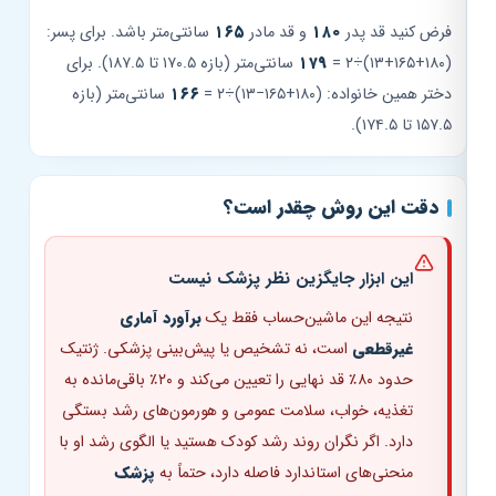
فرض کنید قد پدر
۱۸۰
و قد مادر
۱۶۵
سانتی‌متر باشد. برای پسر:
(۱۸۰+۱۶۵+۱۳)÷۲ =
۱۷۹
سانتی‌متر (بازه ۱۷۰.۵ تا ۱۸۷.۵). برای
دختر همین خانواده: (۱۸۰+۱۶۵−۱۳)÷۲ =
۱۶۶
سانتی‌متر (بازه
۱۵۷.۵ تا ۱۷۴.۵).
دقت این روش چقدر است؟
این ابزار جایگزین نظر پزشک نیست
نتیجه این ماشین‌حساب فقط یک
برآورد آماری
غیرقطعی
است، نه تشخیص یا پیش‌بینی پزشکی. ژنتیک
حدود ۸۰٪ قد نهایی را تعیین می‌کند و ۲۰٪ باقی‌مانده به
تغذیه، خواب، سلامت عمومی و هورمون‌های رشد بستگی
دارد. اگر نگران روند رشد کودک هستید یا الگوی رشد او با
منحنی‌های استاندارد فاصله دارد، حتماً به
پزشک