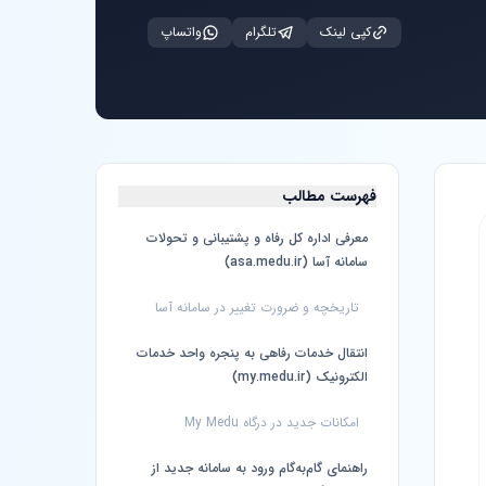
کپی لینک
تلگرام
واتساپ
فهرست مطالب
معرفی اداره کل رفاه و پشتیبانی و تحولات
سامانه آسا (asa.medu.ir)
تاریخچه و ضرورت تغییر در سامانه آسا
انتقال خدمات رفاهی به پنجره واحد خدمات
الکترونیک (my.medu.ir)
امکانات جدید در درگاه My Medu
راهنمای گام‌به‌گام ورود به سامانه جدید از