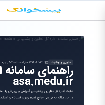
فناوری و اینترنت
1405/03/16
23 دقیقه مطالعه
104 بازدید
راهنمای سامانه ا
asa.medu.ir
در این مقاله به بررسی جامع نحوه ورود، ثبت‌نام و استفاده 