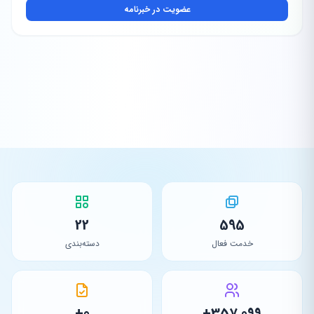
عضویت در خبرنامه
22
595
خدمت فعال
دسته‌بندی
0+
357,099+