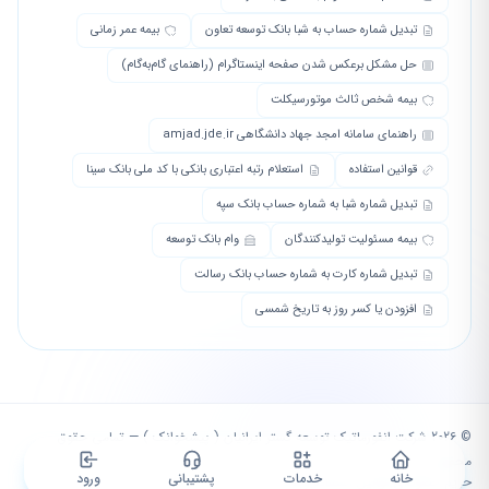
تبدیل شماره حساب به شبا بانک توسعه تعاون
بیمه عمر زمانی
حل مشکل برعکس شدن صفحه اینستاگرام (راهنمای گام‌به‌گام)
بیمه شخص ثالث موتورسیکلت
راهنمای سامانه امجد جهاد دانشگاهی amjad.jde.ir
قوانین استفاده
استعلام رتبه اعتباری بانکی با کد ملی بانک سینا
تبدیل شماره شبا به شماره حساب بانک سپه
بیمه مسئولیت تولیدکنندگان
وام بانک توسعه
تبدیل شماره کارت به شماره حساب بانک رسالت
افزودن یا کسر روز به تاریخ شمسی
© 2026 شرکت انفورماتیک توسعه گستر ایرانیان ( پیشخوانک ) — تمامی حقوق
محفوظ است.
خانه
خدمات
پشتیبانی
ورود
حریم خصوصی
|
قوانین استفاده
|
وبلاگ