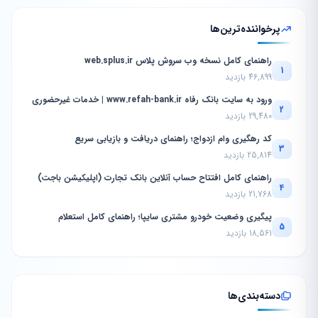
پرخواننده‌ترین‌ها
راهنمای کامل نسخه وب سروش پلاس web.splus.ir
1
46,899 بازدید
ورود به سایت بانک رفاه www.refah-bank.ir | خدمات غیرحضوری
2
29,480 بازدید
کد رهگیری وام ازدواج؛ راهنمای دریافت و بازیابی سریع
3
25,814 بازدید
راهنمای کامل افتتاح حساب آنلاین بانک تجارت (اپلیکیشن باجت)
4
21,768 بازدید
پیگیری وضعیت خودرو مشتری سایپا؛ راهنمای کامل استعلام
5
18,561 بازدید
دسته‌بندی‌ها