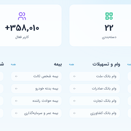
358,010+
22
دسته‌بندی
کاربر فعال
وام و تسهیلات
بیمه
شن
مه
همه
همه
وام بانک ملت
بیمه شخص ثالث
ا
وام بانک صادرات
بیمه بدنه خودرو
و
وام بانک تجارت
بیمه حوادث راننده
س
وام بانک کشاورزی
بیمه عمر و سرمایه‌گذاری
م