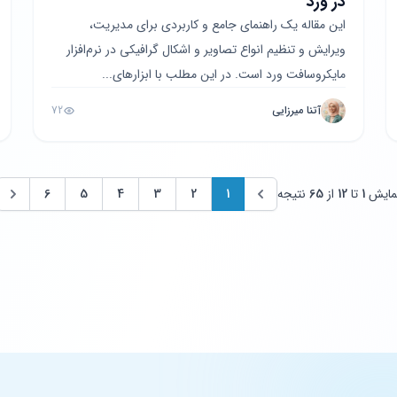
در ورد
این مقاله یک راهنمای جامع و کاربردی برای مدیریت،
ویرایش و تنظیم انواع تصاویر و اشکال گرافیکی در نرم‌افزار
مایکروسافت ورد است. در این مطلب با ابزارهای...
آتنا میرزایی
72
مایش
1
تا
12
از
65
نتیجه
1
2
3
4
5
6