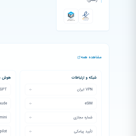
مشاهده همه
شبکه و ارتباطات
هوش مص
VPN ایران
tGPT
aude
eSIM
شماره مجازی
mini
تأیید پیامکی
ilot