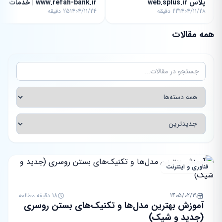
پلاس web.splus.ir
www.refah-bank.ir | خدمات
1404/11/28
23 دقیقه
1404/11/24
25 دقیقه
غیرحضوری
همه مقالات
فناوری و اینترنت
1405/02/19
18 دقیقه مطالعه
آموزش بهترین مدل‌ها و تکنیک‌های بستن روسری
(جدید و شیک)