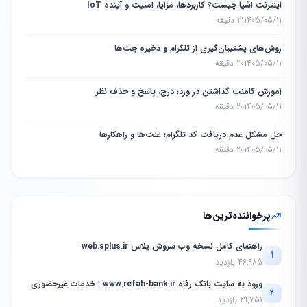
اینترنت اشیا چیست؟ کاربردها، مزایا، امنیت و آینده IoT
1405/05/11
21 دقیقه
روش‌های پشتیبان‌گیری از تلگرام و ذخیره چت‌ها
1405/05/11
20 دقیقه
آموزش کامنت گذاشتن در ورد؛ درج، پاسخ و حذف نظر
1405/05/11
20 دقیقه
حل مشکل عدم دریافت کد تلگرام؛ علت‌ها و راهکارها
1405/05/11
20 دقیقه
پرخواننده‌ترین‌ها
راهنمای کامل نسخه وب سروش پلاس web.splus.ir
1
46,985 بازدید
ورود به سایت بانک رفاه www.refah-bank.ir | خدمات غیرحضوری
2
29,751 بازدید