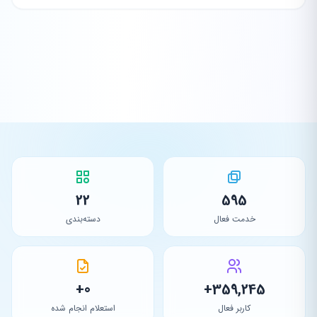
22
595
خدمت فعال
دسته‌بندی
0+
359,245+
کاربر فعال
استعلام انجام شده