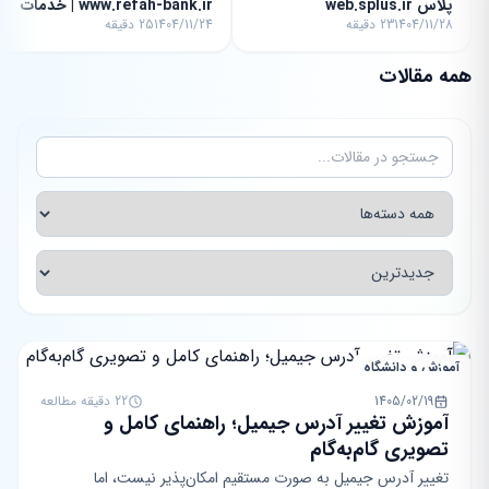
پلاس web.splus.ir
www.refah-bank.ir | خدمات
1404/11/28
23 دقیقه
1404/11/24
25 دقیقه
غیرحضوری
همه مقالات
آموزش و دانشگاه
1405/02/19
22 دقیقه مطالعه
آموزش تغییر آدرس جیمیل؛ راهنمای کامل و
تصویری گام‌به‌گام
تغییر آدرس جیمیل به صورت مستقیم امکان‌پذیر نیست، اما