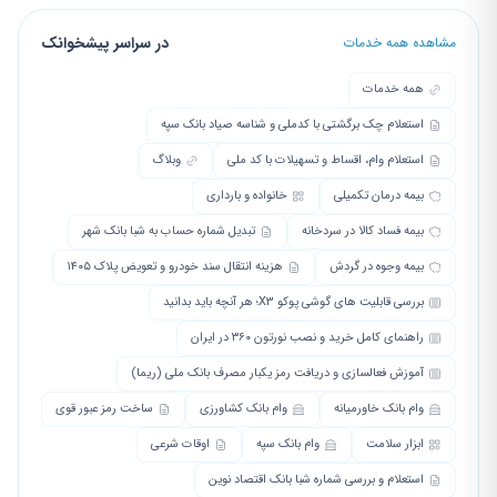
در سراسر پیشخوانک
مشاهده همه خدمات
همه خدمات
استعلام چک برگشتی با کدملی و شناسه صیاد بانک سپه
استعلام وام، اقساط و تسهیلات با کد ملی
وبلاگ
بیمه درمان تکمیلی
خانواده و بارداری
بیمه فساد کالا در سردخانه
تبدیل شماره حساب به شبا بانک شهر
بیمه وجوه در گردش
هزینه انتقال سند خودرو و تعویض پلاک ۱۴۰۵
بررسی قابلیت های گوشی پوکو X3؛ هر آنچه باید بدانید
راهنمای کامل خرید و نصب نورتون ۳۶۰ در ایران
آموزش فعالسازی و دریافت رمز یکبار مصرف بانک ملی (ریما)
وام بانک خاورمیانه
وام بانک کشاورزی
ساخت رمز عبور قوی
ابزار سلامت
وام بانک سپه
اوقات شرعی
استعلام و بررسی شماره شبا بانک اقتصاد نوین