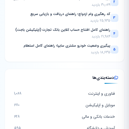
2
30,079 بازدید
کد رهگیری وام ازدواج؛ راهنمای دریافت و بازیابی سریع
3
25,935 بازدید
راهنمای کامل افتتاح حساب آنلاین بانک تجارت (اپلیکیشن باجت)
4
21,984 بازدید
پیگیری وضعیت خودرو مشتری سایپا؛ راهنمای کامل استعلام
5
18,635 بازدید
دسته‌بندی‌ها
فناوری و اینترنت
1,068
موبایل و اپلیکیشن
670
خدمات بانکی و مالی
628
آموزش و دانشگاه
595