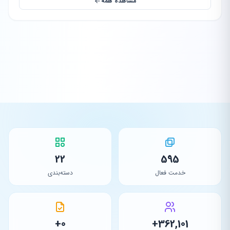
مشاهده همه
22
595
خدمت فعال
دسته‌بندی
0+
362,101+