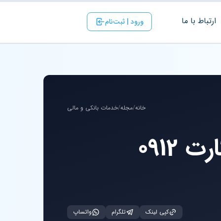
ارتباط با ‌ما
ورود | ثبت‌نام
خانه
/
مجله
/
خدمات بانکی و مالی
0912
کپی لینک
تلگرام
واتساپ