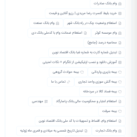
وام بانک صادرات
خرید بلیط کنسرت رضا مریدی | رزرو آنلاین و قیمت
استعلام وضعیت چک در راه بانک شهر
وام بانک صنعت
وام موسسه کوثر
استعلام ضمانت وام با کدملی بانک دی
محاسبه درصد (جامع)
تبدیل شماره کارت به شماره شبا بانک اقتصاد نوین
آموزش دانلود و نصب اپلیکیشن از تلگرام + نکات امنیتی
بیمه باربری وارداتی
بیمه حوادث گروهی
بیمه آتش سوزی واحد تجاری
تماس با ما
بیمه فساد کالا در سردخانه
استعلام اعتبار و محکومیت مالی بانک پاسارگاد
مهندسی
بیمه سرقت
استعلام وام، اقساط و تسهیلات با کد ملی بانک اقتصاد نوین
وام بانک تجارت
تبدیل تاریخ شمسی به میلادی و قمری ماه ژوئیه