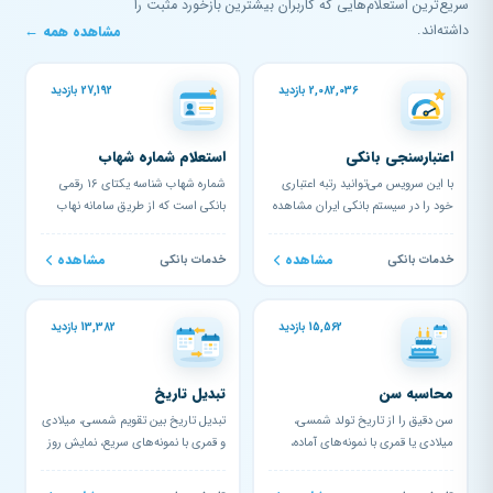
سریع‌ترین استعلام‌هایی که کاربران بیشترین بازخورد مثبت را
داشته‌اند.
مشاهده همه ←
2,082,036 بازدید
27,192 بازدید
اعتبارسنجی بانکی
استعلام شماره شهاب
با این سرویس می‌توانید رتبه اعتباری
شماره شهاب شناسه یکتای 16 رقمی
خود را در سیستم بانکی ایران مشاهده
بانکی است که از طریق سامانه نهاب
کنید و از وضعیت اعت...
بانک مرکزی صادر می‌شود. ای...
مشاهده
مشاهده
خدمات بانکی
خدمات بانکی
15,562 بازدید
13,382 بازدید
محاسبه سن
تبدیل تاریخ
سن دقیق را از تاریخ تولد شمسی،
تبدیل تاریخ بین تقویم شمسی، میلادی
میلادی یا قمری با نمونه‌های آماده،
و قمری با نمونه‌های سریع، نمایش روز
تولد بعدی، ۱۸ سالگی، سن...
هفته، فاصله تا امرو...