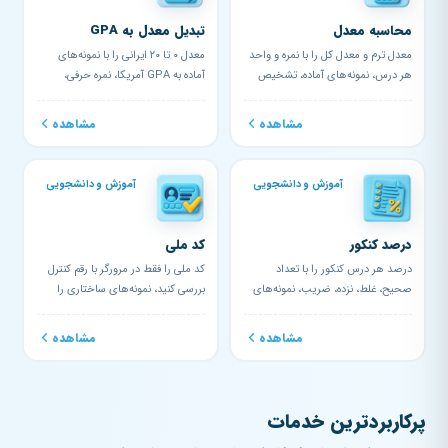
محاسبه معدل
تبدیل معدل به GPA
معدل ترم و معدل کل را با نمره و واحد
معدل ۰ تا ۲۰ ایرانی را با نمونه‌های
هر درس، نمونه‌های آماده، تشخیص
آماده به GPA آمریکا، نمره حرفی،
مشروطی، تاثیر مثبت/منفی درس...
درصد و نمره آلمانی فرمول با...
مشاهده
مشاهده
آموزش و دانشجویی
آموزش و دانشجویی
درصد کنکور
کد ملی
درصد هر درس کنکور را با تعداد
کد ملی را فقط در مرورگر با رقم کنترل
صحیح، غلط، نزده، ضریب، نمونه‌های
بررسی کنید، نمونه‌های ساختاری را
آماده و میانگین وزنی قابل کپی با...
ببینید و شهر/استان محل صد...
مشاهده
مشاهده
پرکاربردترین خدمات