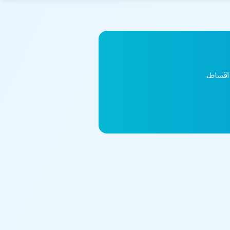
اقساط،