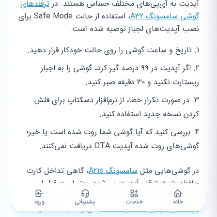
آپدیت به آی‌پی‌های مختلف حساس هستند. در
ترفندهای
گوشی سامسونگ A32
، استفاده از حالت Safe Mode برای
نصب آپدیت‌های لجباز توصیه شده است.
تاریخ و ساعت گوشی را روی حالت خودکار قرار دهید.
اگر آپدیت در ۹۹ درصد گیر کرد، گوشی را به اجبار
ریستارت نکنید و ۳۰ دقیقه صبر کنید.
در صورت تکرار خطا، از نرم‌افزار دسکتاپ برای فلش
کردن نسخه جدید استفاده کنید.
بررسی کنید که آیا گوشی شما روت شده است یا خیر؛
گوشی‌های روت شده آپدیت OTA دریافت نمی‌کنند.
در گوشی‌هایی مثل
سامسونگ A21s
، گاهی تداخل کارت
حافظه باعث توقف آپدیت می‌شود. بهتر است قبل از
شروع، کارت حافظه را خارج کنید. همچنین مطالعه
خانه
خدمات
پشتیبانی
ورود
ترفندهای گوشی سامسونگ A30
می‌تواند به شما در