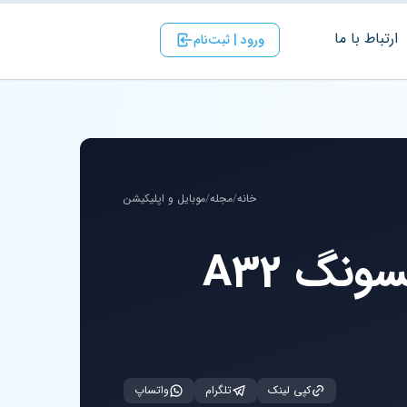
ارتباط با ‌ما
ورود | ثبت‌نام
خانه
/
مجله
/
موبایل و اپلیکیشن
نگ A32
کپی لینک
تلگرام
واتساپ