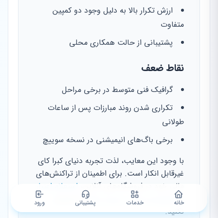
ارزش تکرار بالا به دلیل وجود دو کمپین
متفاوت
پشتیبانی از حالت همکاری محلی
نقاط ضعف
گرافیک فنی متوسط در برخی مراحل
تکراری شدن روند مبارزات پس از ساعات
طولانی
برخی باگ‌های انیمیشنی در نسخه سوییچ
با وجود این معایب، لذت تجربه دنیای کبرا کای
غیرقابل انکار است. برای اطمینان از تراکنش‌های
مالی خود در فروشگاه‌های آنلاین،
استعلام اعتبار
و محکومیت مالی - پست بانک
را فراموش
خانه
خدمات
پشتیبانی
ورود
نکنید.