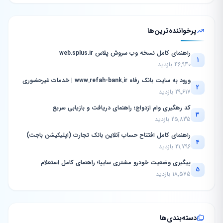
پرخواننده‌ترین‌ها
راهنمای کامل نسخه وب سروش پلاس web.splus.ir
1
46,940 بازدید
ورود به سایت بانک رفاه www.refah-bank.ir | خدمات غیرحضوری
2
29,617 بازدید
کد رهگیری وام ازدواج؛ راهنمای دریافت و بازیابی سریع
3
25,835 بازدید
راهنمای کامل افتتاح حساب آنلاین بانک تجارت (اپلیکیشن باجت)
4
21,796 بازدید
پیگیری وضعیت خودرو مشتری سایپا؛ راهنمای کامل استعلام
5
18,575 بازدید
دسته‌بندی‌ها