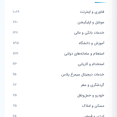
فناوری و اینترنت
1,068
موبایل و اپلیکیشن
670
خدمات بانکی و مالی
628
آموزش و دانشگاه
595
استعلام و سامانه‌های دولتی
576
استخدام و کاریابی
124
خدمات دیجیتال سیمرغ پلاس
115
گردشگری و سفر
87
خودرو و حمل‌ونقل
75
مسکن و املاک
75
انرژی و قبوض
45