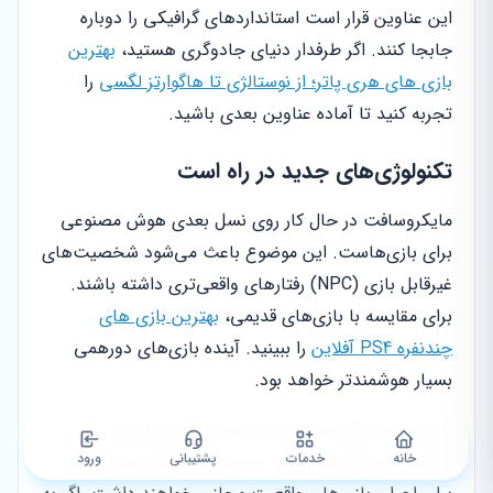
این عناوین قرار است استانداردهای گرافیکی را دوباره
جابجا کنند. اگر طرفدار دنیای جادوگری هستید،
بهترین
بازی های هری پاتر؛ از نوستالژی تا هاگوارتز لگسی
را
تجربه کنید تا آماده عناوین بعدی باشید.
تکنولوژی‌های جدید در راه است
مایکروسافت در حال کار روی نسل بعدی هوش مصنوعی
برای بازی‌هاست. این موضوع باعث می‌شود شخصیت‌های
غیرقابل بازی (NPC) رفتارهای واقعی‌تری داشته باشند.
برای مقایسه با بازی‌های قدیمی،
بهترین بازی های
چندنفره PS4 آفلاین
را ببینید. آینده بازی‌های دورهمی
بسیار هوشمندتر خواهد بود.
همچنین شایعاتی درباره نسخه جدید کنسول‌های
خانه
خدمات
پشتیبانی
ورود
میان‌نسلی شنیده می‌شود. این کنسول‌ها قدرت بیشتری