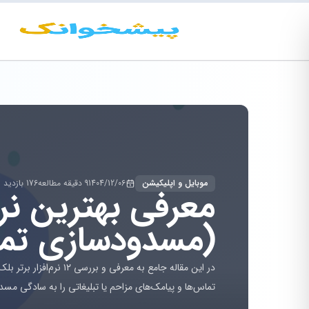
موبایل و اپلیکیشن
1404/12/06
9 دقیقه مطالعه
176 بازدید
معرفی بهترین نر
(مسدودسازی تم
در این مقاله جامع به مع
تماس‌ها و پیامک‌های مزاحم یا تبلیغاتی را به سادگی مسد