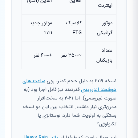
آفلاین
آنلاین (اکثراً)
اینترنت
موتور
کلاسیک
موتور جدید
گرافیکی
FTG
2021
تعداد
~۳۵۰۰ نفر
+۴۰۰۰ نفر
بازیکنان
نسخه ۲۰۱۹ به دلیل حجم کمتر، روی
ساعت های
هوشمند اندرویدی
قدرتمند نیز قابل اجرا بود (به
صورت غیررسمی). اما ۲۰۲۱ به سخت‌افزار
مدرن‌تری نیاز داشت. انتخاب بین این دو نسخه
بستگی به اولویت شما دارد: نوستالژی یا
تکنولوژی؟
این سوالی است که طرفداران
بازی Heavy Rain