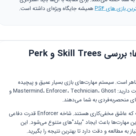
رین بازی های PS4
همیشه جایگاه ویژه‌ای داشته است.
سیستم پیشرفته مهارت‌ها؛ بررسی Skill Trees و Perk
Pa فراتر از تغییر ظاهر است. سیستم مهارت‌های بازی بسیار عمیق و پیچیده
طراحی شده است. شما ۵ شاخه اصلی مهارت دارید: Mastermind، Enforcer، Technician، Ghost و
برای مثال، شاخه Ghost برای کسانی است که عاشق مخفی‌کاری هستند. شاخه Enforcer قدرت دفاعی
ن مهارت‌ها باعث ایجاد "بیلد"های متنوع می‌شود. این
از به مطالعه و دقت دارد تا بهترین نتیجه را بگیرید.