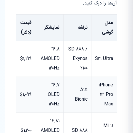
آن‌ها را درک کنید.
مدل
قیمت
تراشه
نمایشگر
گوشی
(دلار)
6.8"
SD 888 /
$1,199
AMOLED
Exynos
S21 Ultra
120Hz
2100
6.7"
iPhone
A15
$1,099
OLED
13 Pro
Bionic
120Hz
Max
6.81"
Mi 11
$1,200
AMOLED
SD 888