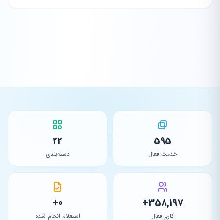
22
595
خدمت فعال
دسته‌بندی
0+
358,197+
کاربر فعال
استعلام انجام شده