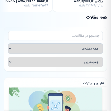
پلاس web.splus.ir
www.refah-bank.ir | خدمات
1404/11/28
23 دقیقه
1404/11/24
25 دقیقه
غیرحضوری
همه مقالات
فناوری و اینترنت