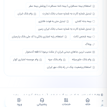
استعلام بیمه مسافرتی | بیمه نامه مسافرت | پوشش بیمه سفر
تبدیل شماره کارت به شماره حساب بانک تجارت
وام بانک ایران
بیمه بدنه کشتی
تبدیل متن به فونت فانتزی
تبدیل شماره کارت به شماره حساب بانک ایران زمین
بیمه شخص ثالث
استعلام رتبه اعتباری بانکی با کد ملی بانک پارسیان
وبلاگ
عجیب ترین جاهای دیدنی ایران؛ از مثلث برمودا تا قلعه آدمخوار
وام بانک خاورمیانه
وام بانک سپه
وام موسسه اعتباری کوثر
استعلام وضعیت چک در راه بانک مهر ایران
© 2026 شرکت انفورماتیک توسعه گستر ایرانیان ( پیشخوانک ) — تمامی حقوق
محفوظ است.
خانه
خدمات
پشتیبانی
ورود
حریم خصوصی
|
قوانین استفاده
|
وبلاگ