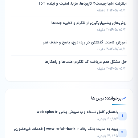
اینترنت اشیا چیست؟ کاربردها، مزایا، امنیت و آینده IoT
1405/05/11
21 دقیقه
روش‌های پشتیبان‌گیری از تلگرام و ذخیره چت‌ها
1405/05/11
20 دقیقه
آموزش کامنت گذاشتن در ورد؛ درج، پاسخ و حذف نظر
1405/05/11
20 دقیقه
حل مشکل عدم دریافت کد تلگرام؛ علت‌ها و راهکارها
1405/05/11
20 دقیقه
پرخواننده‌ترین‌ها
راهنمای کامل نسخه وب سروش پلاس web.splus.ir
1
46,952 بازدید
ورود به سایت بانک رفاه www.refah-bank.ir | خدمات غیرحضوری
2
29,645 بازدید