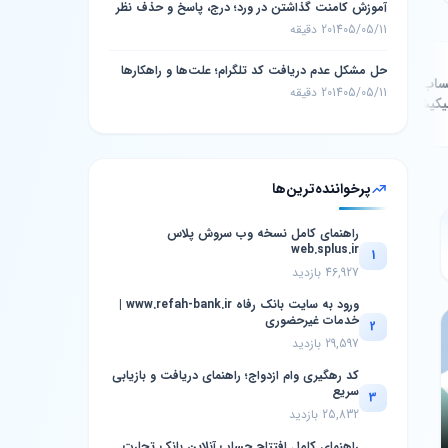
آموزش کامنت گذاشتن در ورد؛ درج، پاسخ و حذف نظر
1405/05/11
20 دقیقه
5#
حل مشکل عدم دریافت کد تلگرام؛ علت‌ها و راهکارها
ساب
پیگیری وضعیت خودرو مشتری
1405/05/11
20 دقیقه
لیکیشن
سایپا؛ راهنمای کامل استعلام
1404/11/28
21 دقیقه
پرخواننده‌ترین‌ها
راهنمای کامل نسخه وب سروش پلاس
web.splus.ir
1
46,927 بازدید
ورود به سایت بانک رفاه www.refah-bank.ir |
خدمات غیرحضوری
2
29,597 بازدید
کد رهگیری وام ازدواج؛ راهنمای دریافت و بازیابی
سریع
3
25,832 بازدید
راهنمای کامل افتتاح حساب آنلاین بانک تجارت