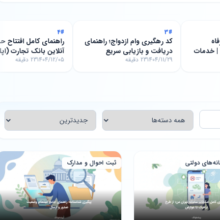
4#
3#
اه
کد رهگیری وام ازدواج؛ راهنمای
راهنمای کامل افتتاح ح
www.refah-bank.ir | خدمات
دریافت و بازیابی سریع
آنلاین بانک تجارت (اپ
1404/11/29
23 دقیقه
1404/12/05
23 دقیقه
باجت)
انه‌های دولتی
ثبت احوال و مدارک