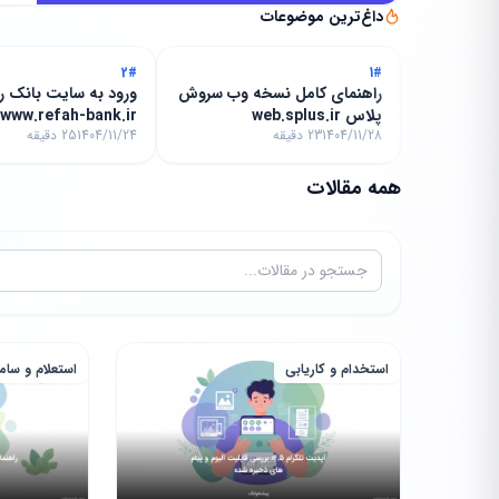
داغ‌ترین موضوعات
2#
1#
راهنمای کامل نسخه وب سروش
ورود به سایت بانک رف
پلاس web.splus.ir
1404/11/28
23 دقیقه
1404/11/24
25 دقیقه
غیرحضوری
همه مقالات
استخدام و کاریابی
استعلام و سام