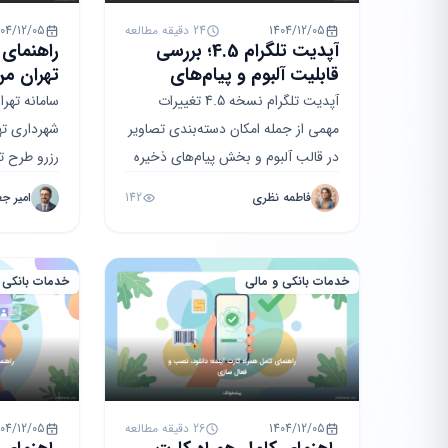
1404/12/05
24 دقیقه مطالعه
404/12/05
آپدیت تلگرام 4.5؛ بررسی
راهنمای 
قابلیت آلبوم و پیام‌های
تهران من
ذخیره شده
عوارض
آپدیت تلگرام نسخه 4.5 تغییرات
سامانه تهر
مهمی از جمله امکان دسته‌بندی تصاویر
شهرداری ته
در قالب آلبوم و بخش پیام‌های ذخیره
رزرو طرح ت
شده را معرفی کرده است. این مقاله در
خرید بلیت م
فاطمه نظری
142
امیر ج
11 بخش به برر...
این مقاله به
خدمات بانکی و مالی
خدمات بانکی 
1404/12/05
26 دقیقه مطالعه
404/12/05