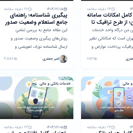
1
24 دقیقه مطالعه
1404/12/05
27 دقیقه مطالعه
کامل امکانات سامانه
پیگیری شناسنامه؛ راهنمای
؛ از طرح ترافیک تا
جامع استعلام وضعیت صدور
و ارسال
ان من درگاه واحد خدمات
این مقاله جامع به بررسی تمامی
ران است که امکاناتی نظیر
روش‌های پیگیری وضعیت صدور و
رافیک، پرداخت عوارض و
ارسال شناسنامه نوزاد، تعویضی و
ترو را فراهم می‌کند. در
المثنی می‌پردازد. با مطالعه این مطلب،
عفری
653
امیر جعفری
4,552
 بر...
نحوه استعلام از سامانه...
و مالی
خدمات بانکی و مالی
1
23 دقیقه مطالعه
1404/12/05
23 دقیقه مطالعه