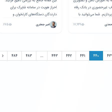
له به آموزش کامل و تصویری
این مقاله جامع به بررسی دقیق فرآیند
ب غیرحضوری در بانک رفاه
احراز هویت در سامانه شاپرک برای
ردازیم. شما می‌توانید با
دارندگان دستگاه‌های کارتخوان و
سامانه فرابانک و
درگاه‌های پرداخت اینترنتی می‌پردازد.
حمدی
17,949
امیر جعفری
675
ی مر...
در این مطلب، ت...
484
483
...
443
442
441
440
43