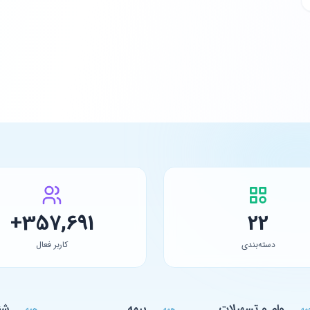
357,691+
22
دسته‌بندی
کاربر فعال
وام و تسهیلات
بیمه
شن
مه
همه
همه