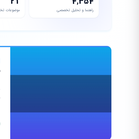
21
4,354
راهنما و تحلیل تخصصی
موضوعات تخ
ر
م
د
م
ا