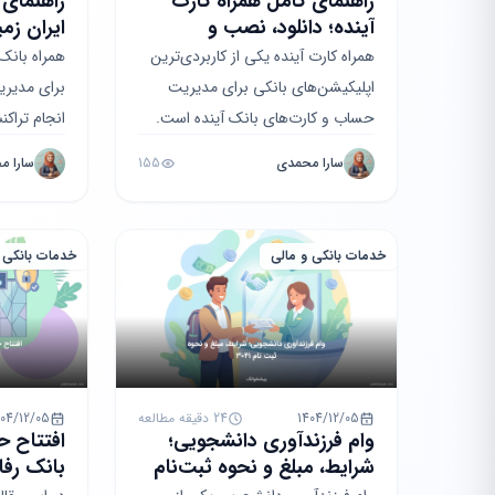
راهنمای کامل همراه کارت
راهنمای 
آینده؛ دانلود، نصب و
ایران زمی
فعال‌سازی
فعال‌ساز
همراه کارت آینده یکی از کاربردی‌ترین
همراه بانک 
اپلیکیشن‌های بانکی برای مدیریت
برای مدیری
حساب و کارت‌های بانک آینده است.
انجام تراک
این مقاله جامع شامل آموزش گام‌به‌گام
غیرحضوری ا
سارا محمدی
155
سارا م
نصب، معرفی ام...
تمامی مراح
خدمات بانکی و مالی
خدمات بانکی 
1404/12/05
24 دقیقه مطالعه
404/12/05
وام فرزندآوری دانشجویی؛
افتتاح 
شرایط، مبلغ و نحوه ثبت‌نام
بانک رفا
۱۴۰۳
گام‌به‌گام