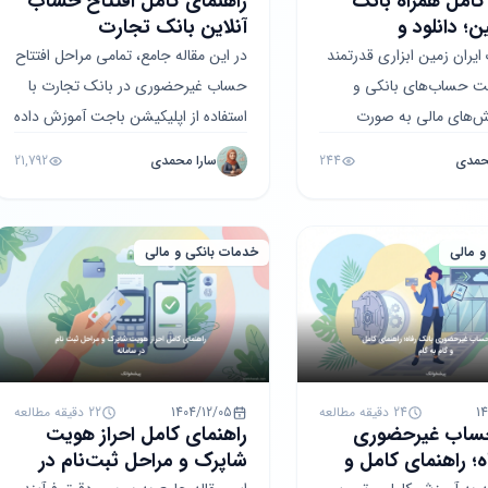
کامل همراه بانک
راهنمای کامل افتتاح حساب
ن؛ دانلود و
آنلاین بانک تجارت
ی
(اپلیکیشن باجت)
ایران زمین ابزاری قدرتمند
در این مقاله جامع، تمامی مراحل افتتاح
ت حساب‌های بانکی و
حساب غیرحضوری در بانک تجارت با
نش‌های مالی به صورت
استفاده از اپلیکیشن باجت آموزش داده
ست. در این مقاله جامع،
شده است. شما می‌توانید با مطالعه این
حمدی
244
سارا محمدی
21,792
ل نصب، فعال...
راهنما،...
و مالی
خدمات بانکی و مالی
1
24 دقیقه مطالعه
1404/12/05
22 دقیقه مطالعه
حساب غیرحضوری
راهنمای کامل احراز هویت
ه؛ راهنمای کامل و
شاپرک و مراحل ثبت‌نام در
سامانه