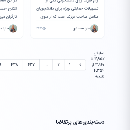
وام فرزندآوری دانشجویی یکی از
در این مقا
تسهیلات حمایتی ویژه برای دانشجویان
افتتاح حسا
متاهل صاحب فرزند است که از سوی
کارگران می‌پ
صندوق رفاه دانشجویان ارائه می‌شود.
استفاده از 
سارا محمدی
243
سارا م
این مقاله جامع به ب...
اپلیکیشن‌ها
نمایش
3,952
تا
3,960
از
1
2
...
437
438
9
4,354
نتیجه
دسته‌بندی‌های پرتقاضا