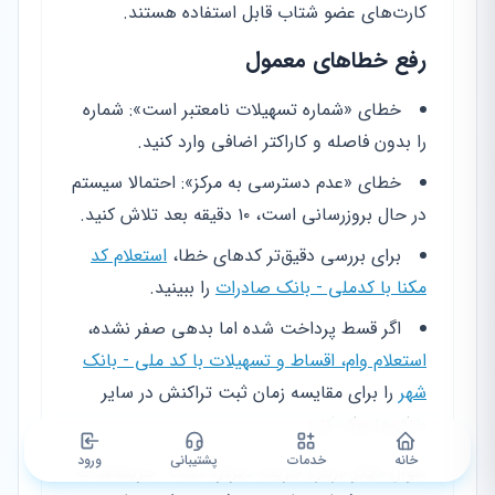
کارت‌های عضو شتاب قابل استفاده هستند.
رفع خطاهای معمول
خطای «شماره تسهیلات نامعتبر است»: شماره
را بدون فاصله و کاراکتر اضافی وارد کنید.
خطای «عدم دسترسی به مرکز»: احتمالا سیستم
در حال بروزرسانی است، ۱۰ دقیقه بعد تلاش کنید.
برای بررسی دقیق‌تر کدهای خطا،
استعلام کد
مکنا با کدملی - بانک صادرات
را ببینید.
اگر قسط پرداخت شده اما بدهی صفر نشده،
استعلام وام، اقساط و تسهیلات با کد ملی - بانک
شهر
را برای مقایسه زمان ثبت تراکنش در سایر
بانک‌ها چک کنید.
خانه
خدمات
پشتیبانی
ورود
سوال دیگر درباره جریمه دیرکرد است. جریمه‌ها به