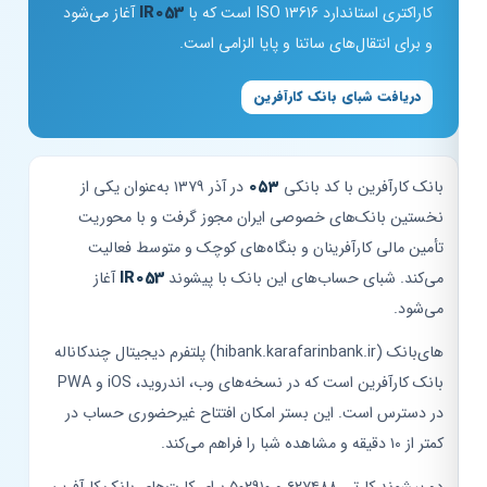
کاراکتری استاندارد ISO 13616 است که با
IR053
آغاز می‌شود
و برای انتقال‌های ساتنا و پایا الزامی است.
دریافت شبای بانک کارآفرین
بانک کارآفرین با کد بانکی
۰۵۳
در آذر ۱۳۷۹ به‌عنوان یکی از
نخستین بانک‌های خصوصی ایران مجوز گرفت و با محوریت
تأمین مالی کارآفرینان و بنگاه‌های کوچک و متوسط فعالیت
می‌کند. شبای حساب‌های این بانک با پیشوند
IR053
آغاز
می‌شود.
های‌بانک (hibank.karafarinbank.ir) پلتفرم دیجیتال چندکاناله
بانک کارآفرین است که در نسخه‌های وب، اندروید، iOS و PWA
در دسترس است. این بستر امکان افتتاح غیرحضوری حساب در
کمتر از ۱۰ دقیقه و مشاهده شبا را فراهم می‌کند.
دو پیشوند کارتی ۶۲۷۴۸۸ و ۵۰۲۹۱۰ برای کارت‌های بانک کارآفرین