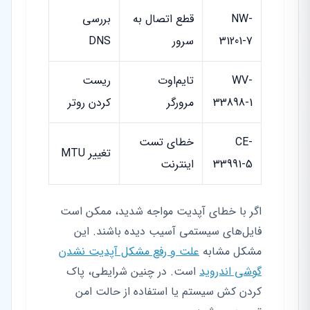
NW-
قطع اتصال به
بررسی
31201-7
سرور
DNS
WV-
تایم‌اوت
ریست
33898-1
مرورگر
کردن روتر
CE-
خطای تست
تغییر MTU
33991-5
اینترنت
اگر با خطای آپدیت مواجه شدید، ممکن است
فایل‌های سیستمی آسیب دیده باشند. این
مشکل مشابه
علت و رفع مشکل آپدیت نشدن
گوشی اندروید
است. در چنین شرایطی، پاک
کردن کش سیستم یا استفاده از حالت امن