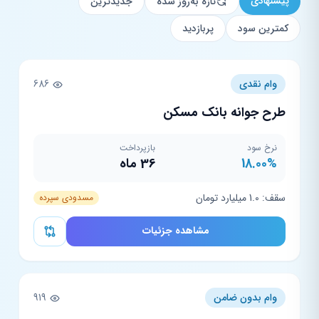
پیشنهادی
تازه به‌روز شده
جدیدترین
کمترین سود
پربازدید
وام نقدی
686
طرح جوانه بانک مسکن
نرخ سود
بازپرداخت
18.00%
36 ماه
سقف: 1.0 میلیارد تومان
مسدودی سپرده
مشاهده جزئیات
وام بدون ضامن
919