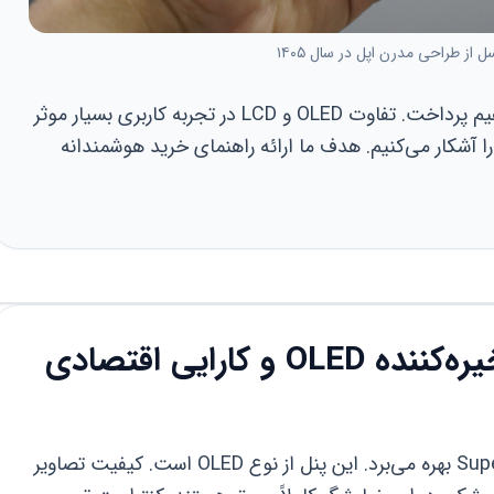
 از طراحی مدرن اپل در سال ۱۴۰۵
در ادامه، به بررسی دقیق نمایشگرها خواهیم پرداخت. تفاوت OLED و LCD در تجربه کاربری بسیار موثر
ا آشکار می‌کنیم. هدف ما ارائه راهنمای خرید هوشمندانه
نمایشگر؛ تقابل کیفیت خیره‌کننده OLED و کارایی اقتصادی
آیفون X از نمایشگر ۵.۸ اینچی Super Retina بهره می‌برد. این پنل از نوع OLED است. کیفیت تصاویر