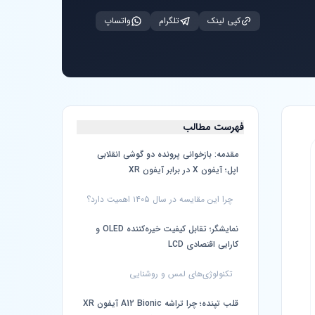
کپی لینک
تلگرام
واتساپ
فهرست مطالب
مقدمه: بازخوانی پرونده دو گوشی انقلابی
اپل؛ آیفون X در برابر آیفون XR
چرا این مقایسه در سال ۱۴۰۵ اهمیت دارد؟
نمایشگر؛ تقابل کیفیت خیره‌کننده OLED و
کارایی اقتصادی LCD
تکنولوژی‌های لمس و روشنایی
قلب تپنده؛ چرا تراشه A12 Bionic آیفون XR