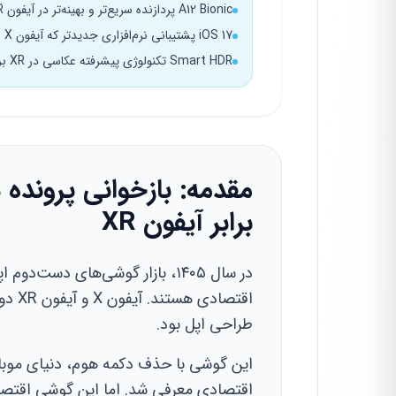
A12 Bionic پردازنده سریع‌تر و بهینه‌تر در آیفون XR نسبت به نسل قبل
iOS 17 پشتیبانی نرم‌افزاری جدیدتر که آیفون X از آن محروم است
Smart HDR تکنولوژی پیشرفته عکاسی در XR برای بهبود داینامیک رنج
برابر آیفون XR
در سال ۱۴۰۵، بازار گوشی‌های دست
طراحی اپل بود.
اقتصادی معرفی شد. اما این گوشی اقتصادی