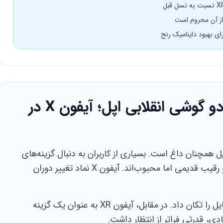
مقدمه: بازخوانی پرونده دو گوشی انقلابی اپل؛ آیفون X در
‌دوم اپل همچنان داغ است. بسیاری از کاربران به دنبال گزینه‌های
اقتصادی هستند. آیفون X و آیفون XR دو رقیب قدیمی اما محبوب‌اند. آیفون X نماد تغییر دوران
این گوشی با حذف دکمه هوم، دنیای موبایل را تکان داد. در مقابل، آیفون XR به عنوان یک گزینه
، قدرتی فراتر از انتظار داشت.