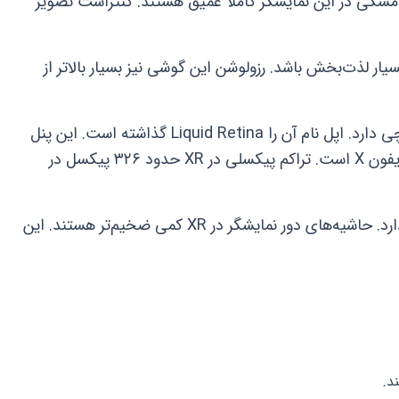
ی مشکی در این نمایشگر کاملاً عمیق هستند. کنتراست تصویر
ر لذت‌بخش باشد. رزولوشن این گوشی نیز بسیار بالاتر از
در سمت دیگر، آیفون XR نمایشگر ۶.۱ اینچی دارد. اپل نام آن را Liquid Retina گذاشته است. این پنل
از نوع LCD است. رزولوشن آن پایین‌تر از آیفون X است. تراکم پیکسلی در XR حدود ۳۲۶ پیکسل در
در حالی که آیفون X تراکم ۴۵۸ پیکسلی دارد. حاشیه‌های دور نمایشگر در XR کمی ضخیم‌تر هستند. این