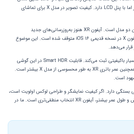
می‌دهد. در مقابل، آیفون XR نمایشگر بزرگ‌تر اما با پنل LCD دارد. کیفیت تصویر در مدل X برای تماشای
پشتیبانی نرم‌افزاری تفاوت اصلی و حیاتی این دو مدل است. آیفون XR هنوز به‌روزرسانی‌های جدید
سیستم‌عامل iOS 17 را دریافت می‌کند. اما آیفون X در نسخه قدیمی iOS 16 متوقف شده است. این موضوع
قرار می‌دهد.
آیفون XR با وجود تک لنز بودن، عکس‌های بسیار باکیفیتی ثبت می‌کند. قابلیت Smart HDR در این گوشی
جزئیات را در محیط‌های پرنور حفظ می‌کند. همچنین عمر باتری XR به طور محسوسی از مدل X بیشتر است.
شهود است.
 بستگی دارد. اگر کیفیت نمایشگر و طراحی لوکس اولویت است،
آیفون X گزینه شماست. اما برای قدرت پردازش و طول عمر بیشتر، آیفون XR انتخاب منطقی‌تری است. ما در