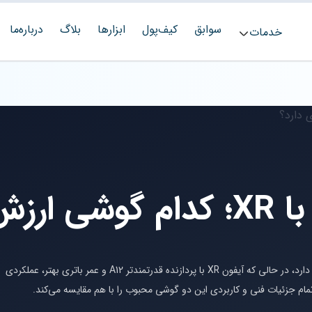
سوابق
کیف‌پول
ابزارها
بلاگ
درباره‌ما
خدمات
مقایسه آیفون X با XR؛ کدام
آیفون X با نمایشگر OLED و بدنه استیل، ظاهری لوکس‌تر دارد، در حالی که آیفون XR با پردازنده قدرتمندتر A12 و عمر باتری بهتر، عملکردی