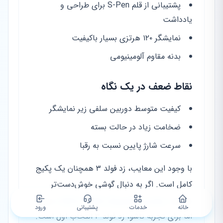
پشتیبانی از قلم S-Pen برای طراحی و
یادداشت
نمایشگر ۱۲۰ هرتزی بسیار باکیفیت
بدنه مقاوم آلومینیومی
نقاط ضعف در یک نگاه
کیفیت متوسط دوربین سلفی زیر نمایشگر
ضخامت زیاد در حالت بسته
سرعت شارژ پایین نسبت به رقبا
با وجود این معایب، زد فولد ۳ همچنان یک پکیج
کامل است. اگر به دنبال گوشی خوش‌دست‌تر
هستید،
مقایسه سامسونگ A21s با A30s
را ببینید.
خانه
خدمات
پشتیبانی
ورود
اما برای تجربه تاشو، زد فولد ۳ انتخاب اول است.