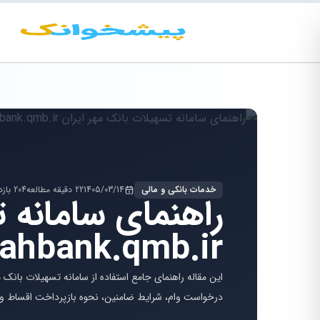
خدمات بانکی و مالی
1405/03/14
22 دقیقه مطالعه
204 بازدید
راهنمای سامانه ت
ahbank.qmb.ir
درخواست وام، شرایط ضامنین، نحوه بازپرداخت اقساط و پاسخ به ۴۱ سوال متداول کاربران 