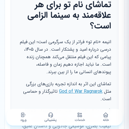
تماشای نام تو برای هر
علاقه‌مند به سینما الزامی
است؟
انیمه «نام تو» فراتر از یک سرگرمی است؛ این فیلم
درسی درباره امید و پشتکار است. در سال ۱۴۰۵،
پیامی که این فیلم منتقل می‌کند همچنان زنده
است. ما نباید اجازه دهیم زمان و فاصله،
پیوندهای انسانی ما را از بین ببرند.
تماشای این اثر به اندازه تجربه بازی‌های بزرگی
مثل
God of War Ragnarok
تاثیرگذار و حماسی
است.
اگر به دنبال داستانی هستید که همزمان شما را
بخنداند و بگریاند، این بهترین انتخاب است.
خانه
خدمات
پشتیبانی
ورود
کیفیت بصری، موسیقی جادویی و داستان عمیق،