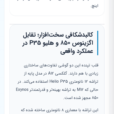
اینچ.
کالبدشکافی سخت‌افزار؛ تقابل
اگزینوس ۸۵۰ و هلیو P35 در
عملکرد واقعی
قلب تپنده این دو گوشی تفاوت‌های ساختاری
زیادی با هم دارند. گلکسی A12 در مدل پایه از
تراشه ۱۲ نانومتری Helio P35 استفاده می‌کند. در
حالی که M12 به تراشه بهینه‌تر و قدرتمندتر Exynos
850 مجهز شده است.
این تراشه با معماری ۸ نانومتری ساخته شده که