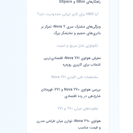
راهکارهای GBox و GSpace
آیا HMS برای کاربر ایرانی محدودیت دارد؟
ویژگی‌های مشترک سری Nova Y؛ تمرکز بر
باتری‌های حجیم و نمایشگر بزرگ
تکنولوژی شارژ سریع و امنیت
معرفی هواوی Nova Y61؛ اقتصادی‌ترین
انتخاب برای کاربری روزمره
مشخصات فنی کلیدی Nova Y61
بررسی هواوی Nova Y70 و Y71؛ قهرمانان
شارژدهی در رده اقتصادی
تفاوت‌های جزئی Y70 و Y71
هواوی Nova Y90؛ توازن میان طراحی مدرن
و قیمت مناسب