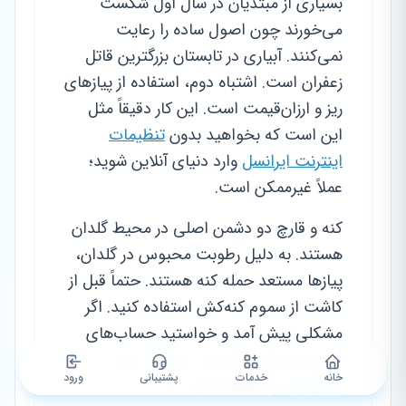
بسیاری از مبتدیان در سال اول شکست
می‌خورند چون اصول ساده را رعایت
نمی‌کنند. آبیاری در تابستان بزرگترین قاتل
زعفران است. اشتباه دوم، استفاده از پیازهای
ریز و ارزان‌قیمت است. این کار دقیقاً مثل
این است که بخواهید بدون
تنظیمات
اینترنت ایرانسل
وارد دنیای آنلاین شوید؛
عملاً غیرممکن است.
کنه و قارچ دو دشمن اصلی در محیط گلدان
هستند. به دلیل رطوبت محبوس در گلدان،
پیازها مستعد حمله کنه هستند. حتماً قبل از
کاشت از سموم کنه‌کش استفاده کنید. اگر
مشکلی پیش آمد و خواستید حساب‌های
کاربری مرتبط را ببندید،
آموزش دیلیت
خانه
خدمات
پشتیبانی
ورود
اکانت بله
را مطالعه کنید.