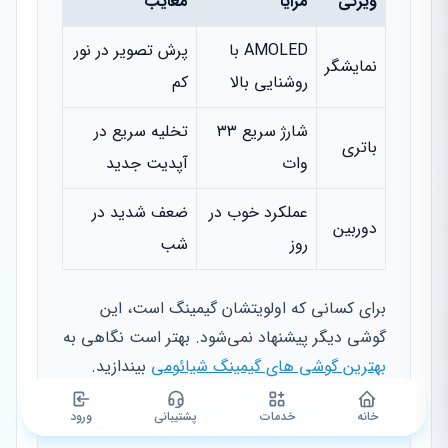
ویژگی
مزایا
معایب
AMOLED با
پرش تصویر در نور
نمایشگر
روشنایی بالا
کم
شارژ سریع ۳۳
تخلیه سریع در
باتری
وات
آپدیت جدید
عملکرد خوب در
ضعف شدید در
دوربین
روز
شب
برای کسانی که اولویتشان گیمینگ است، این
گوشی دیگر پیشنهاد نمی‌شود. بهتر است نگاهی به
بهترین گوشی های گیمینگ شیائومی
بیندازید.
نوت ۱۰ در اجرای بازی‌های سنگین سال ۱۴۰۵ مانند
خانه
خدمات
پشتیبانی
ورود
کال آف دیوتی با افت فریم شدید مواجه می‌شود.