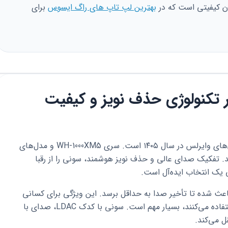
ان کیفیتی است که در
بهترین لپ تاپ های راگ ایسوس
برای
پیشرو در تکنولوژی حذف نویز و کیفیت
سونی همچنان پادشاه بلامنازع دنیای هدفون‌های وایرلس در سال ۱۴۰۵ است. سری WH-1000XM5 و مدل‌های
د. تفکیک صدای عالی و حذف نویز هوشمند، سونی را از رقبا
ی یک انتخاب ایده‌آل است.
اده از پردازنده‌های اختصاصی سری V، باعث شده تا تأخیر صدا به حداقل برسد. این ویژگی برای کسانی
استفاده می‌کنند، بسیار مهم است. سونی با کدک LDAC، صدای با