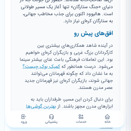
دنیای «جنگ ستارگان» تنها آغاز یک مسیر طولانی
است. هالیوود اکنون برای جذب مخاطب جهانی،
به ستارگان کره‌ای نیاز دارد.
افق‌های پیش رو
در آینده شاهد همکاری‌های بیشتری بین
کارگردانان بزرگ غربی و بازیگران کره‌ای خواهیم
بود. این تعاملات فرهنگی باعث غنای بیشتر سینما
می‌شود. درست همانطور که
کمیک بوک چیست؟
به ما نشان داد که چگونه قهرمانان می‌توانند
جهانی شوند، بازیگران کره‌ای نیز قهرمانان جدید
عصر مدرن هستند.
برای دنبال کردن این مسیر، طرفداران باید به
ابزارهای مدرن مجهز باشند. از
بهترین گوشی‌ها
برای کالاف دیوتی
گرفته تا تبلت‌های پیشرفته، همه
برای تماشای باکیفیت آثار این هنرمندان لازم
خانه
خدمات
پشتیبانی
ورود
هستند.